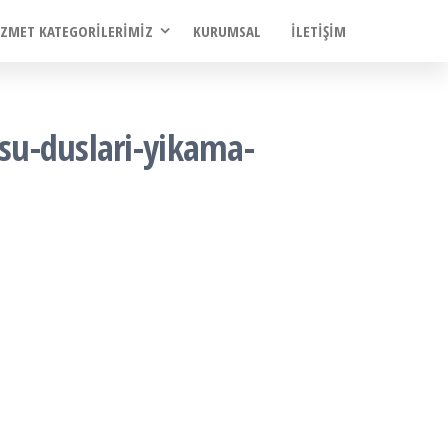
IZMET KATEGORILERIMIZ
KURUMSAL
İLETIŞIM
usu-duslari-yikama-