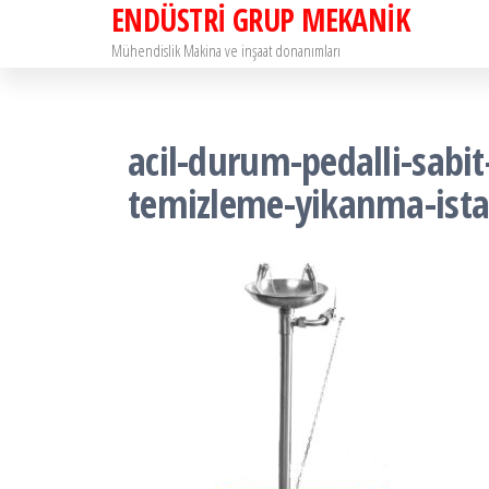
ENDÜSTRİ GRUP MEKANİK
İçeriğe
atla
Mühendislik Makina ve inşaat donanımları
acil-durum-pedalli-sabit
temizleme-yikanma-istasy