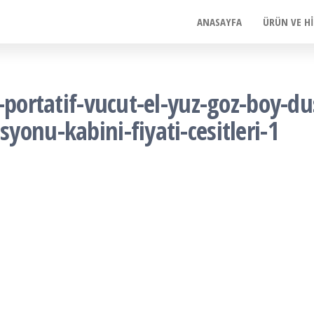
ANASAYFA
ÜRÜN VE H
-portatif-vucut-el-yuz-goz-boy-d
onu-kabini-fiyati-cesitleri-1