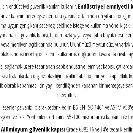
çin endüstriyel güvenlik kapıları kullanılır.
Endüstriyel emniyetli ki
ar ve kapının neredeyse her türlü çalışma ortamında on yıllarca düzgün ça
llanıma uygun geniş kapı seçeneği şeklinde isteğe ve kullanıma yönelik şeki
yarlanabilir güvenlik kapısı, birden fazla yaya veya daha büyük nesnelerin
eya merdiven açıklıklarında bulunur. Ürünümüzü mevcut düz, yuvarlak vey
lakasındaki montaj deliklerini kullanarak doğrudan duvara da cıvatalayab
uması sağlamak üzere tasarlanan sabit endüstriyel emniyet kapısı, çatılar
kısıtlı alanlardan düşme olasılığını azaltır.Sabit tip emniyetli kapı etki
k olarak kapanması için yaylı, kendiliğinden kapanan bir menteşeye sahiptir
mevcuttur.
ileşenler galvanizli olarak tedarik edilir. BS EN ISO 1461 ve ASTM A53
asyonu ve Test Yöntemleri, ortalama 55-100 mikron arası kaplama ile ta
Alüminyum güvenlik kapısı
Grade 6082 T6 ve T4'e tedarik edilir