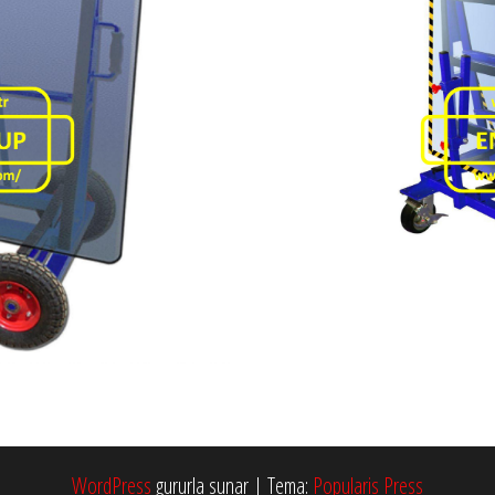
WordPress
gururla sunar
|
Tema:
Popularis Press