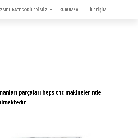
IZMET KATEGORILERIMIZ
KURUMSAL
İLETIŞIM
anları parçaları hepsicnc makinelerinde
dilmektedir