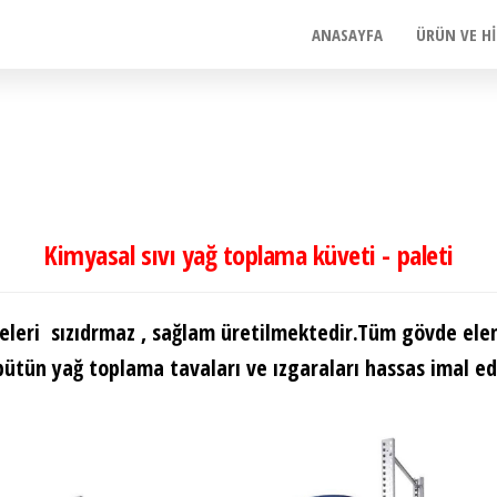
ANASAYFA
ÜRÜN VE H
Kimyasal sıvı yağ toplama küveti - paleti
eleri sızıdrmaz , sağlam üretilmektedir.Tüm gövde elem
bütün yağ toplama tavaları ve ızgaraları hassas imal e