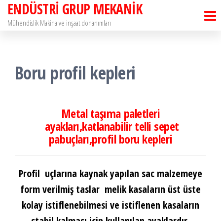
ENDÜSTRİ GRUP MEKANİK
İçeriğe
atla
Mühendislik Makina ve inşaat donanımları
Boru profil kepleri
Metal taşıma paletleri
ayakları,katlanabilir telli sepet
pabuçları,profil boru kepleri
Profil uçlarına kaynak yapılan sac malzemeye
form verilmiş taslar melik kasaların üst üste
kolay istiflenebilmesi ve istiflenen kasaların
stabil kalması için kullanılan ayaklardır.