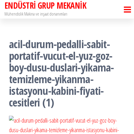
ENDÜSTRİ GRUP MEKANİK
İçeriğe
atla
Mühendislik Makina ve inşaat donanımları
acil-durum-pedalli-sabit-
portatif-vucut-el-yuz-goz-
boy-dusu-duslari-yikama-
temizleme-yikanma-
istasyonu-kabini-fiyati-
cesitleri (1)