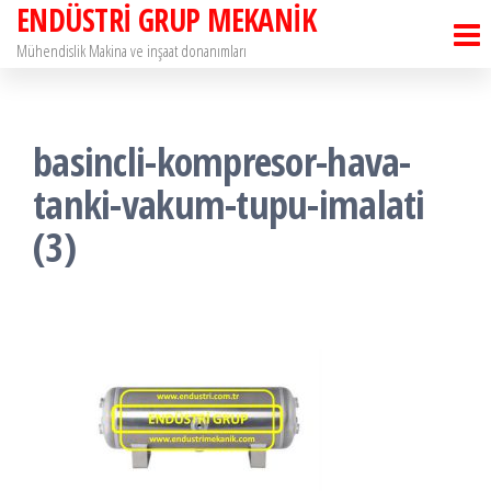
ENDÜSTRİ GRUP MEKANİK
İçeriğe
atla
Mühendislik Makina ve inşaat donanımları
basincli-kompresor-hava-
tanki-vakum-tupu-imalati
(3)