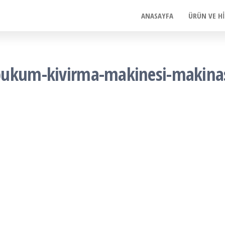
ANASAYFA
ÜRÜN VE H
ukum-kivirma-makinesi-makinasi-