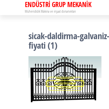
ENDÜSTRİ GRUP MEKANİK
İçeriğe
atla
Mühendislik Makina ve inşaat donanımları
sicak-daldirma-galvaniz
fiyati (1)