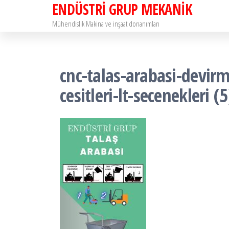
ENDÜSTRİ GRUP MEKANİK
İçeriğe
atla
Mühendislik Makina ve inşaat donanımları
cnc-talas-arabasi-devirm
cesitleri-lt-secenekleri (5