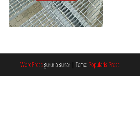
WordPress
gururla sunar
|
Tema:
Popularis Press