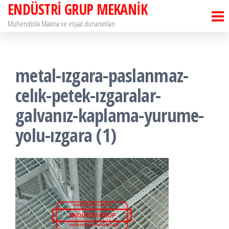
ENDÜSTRİ GRUP MEKANİK
İçeriğe
atla
Mühendislik Makina ve inşaat donanımları
metal-ızgara-paslanmaz-
celık-petek-ızgaralar-
galvanız-kaplama-yurume-
yolu-ızgara (1)