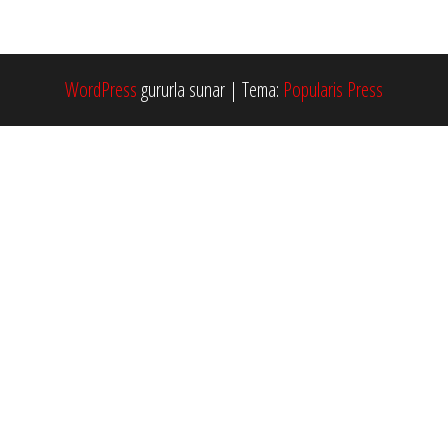
WordPress
gururla sunar
|
Tema:
Popularis Press