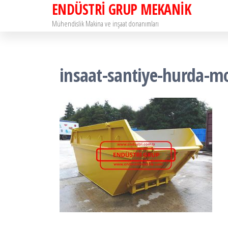
ENDÜSTRİ GRUP MEKANİK
İçeriğe
atla
Mühendislik Makina ve inşaat donanımları
insaat-santiye-hurda-mo