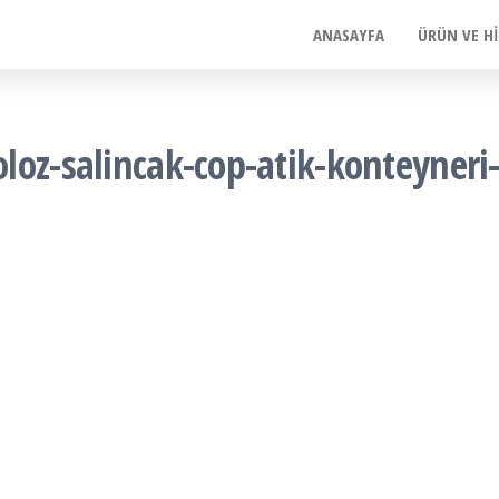
ANASAYFA
ÜRÜN VE H
loz-salincak-cop-atik-konteyneri-