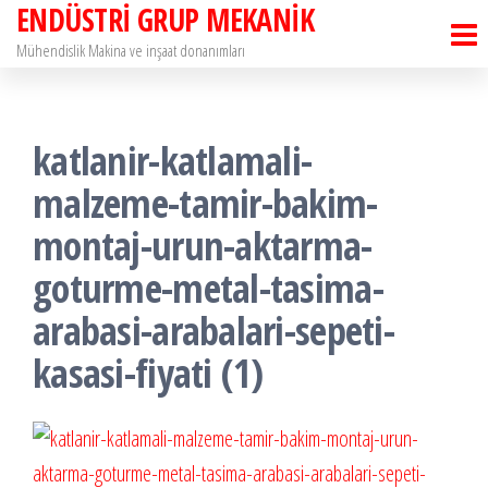
ENDÜSTRİ GRUP MEKANİK
İçeriğe
atla
Mühendislik Makina ve inşaat donanımları
katlanir-katlamali-
malzeme-tamir-bakim-
montaj-urun-aktarma-
goturme-metal-tasima-
arabasi-arabalari-sepeti-
kasasi-fiyati (1)