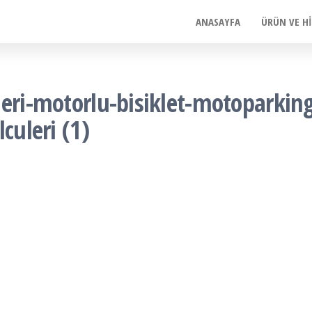
ANASAYFA
ÜRÜN VE H
leri-motorlu-bisiklet-motoparkin
culeri (1)