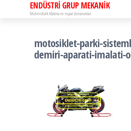
ENDÜSTRİ GRUP MEKANİK
İçeriğe
atla
Mühendislik Makina ve inşaat donanımları
motosiklet-parki-sistem
demiri-aparati-imalati-ol