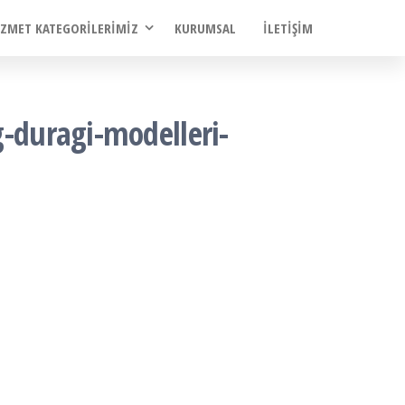
IZMET KATEGORILERIMIZ
KURUMSAL
İLETIŞIM
g-duragi-modelleri-