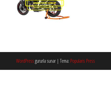
WordPress
gururla sunar
|
Tema:
Popularis Press