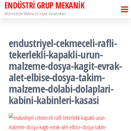
ENDÜSTRİ GRUP MEKANİK
İçeriğe
atla
Mühendislik Makina ve inşaat donanımları
endustriyel-cekmeceli-rafli-
tekerlekli-kapakli-urun-
malzeme-dosya-kagit-evrak-
alet-elbise-dosya-takim-
malzeme-dolabi-dolaplari-
kabini-kabinleri-kasasi