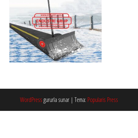
WordPress
gururla sunar
|
Tema:
Popularis Press