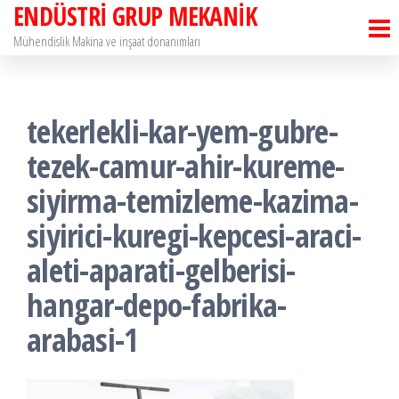
ENDÜSTRİ GRUP MEKANİK
İçeriğe
atla
Mühendislik Makina ve inşaat donanımları
tekerlekli-kar-yem-gubre-
tezek-camur-ahir-kureme-
siyirma-temizleme-kazima-
siyirici-kuregi-kepcesi-araci-
aleti-aparati-gelberisi-
hangar-depo-fabrika-
arabasi-1