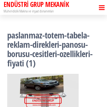
ENDÜSTRİ GRUP MEKANİK
İçeriğe
atla
Mühendislik Makina ve inşaat donanımları
paslanmaz-totem-tabela-
reklam-direkleri-panosu-
borusu-cesitleri-ozellikleri-
fiyati (1)